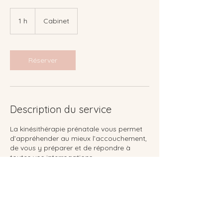
1 h
1
Cabinet
Réserver
Description du service
La kinésithérapie prénatale vous permet
d’appréhender au mieux l’accouchement,
de vous y préparer et de répondre à
toutes vos interrogations.
Coordonnées
Clos du Long Chêne 11, Wezembeek-